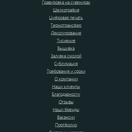
Гравировка на сувенирах
Шелкография
Цифровая печать
Термотрансфер
Деколирование
Тиснение
Вышивка
Заливка смолой
Сублимация
Требования и сроки
О компании
Наши клиенты
Благодарности
Отзывы
Наши бренды
Вакансии
Портфолио