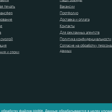
я печать
Вакансии
рансфер
Портфолио
рование
Доставка и оплата
ие
Контакты
а
Для рекламных агентств
 смолой
Политика конфиденциальности
ация
Согласие на обработку персон
данных
ния и сроки
 обработку файлов cookie. Данные обрабатываются в целях улучше