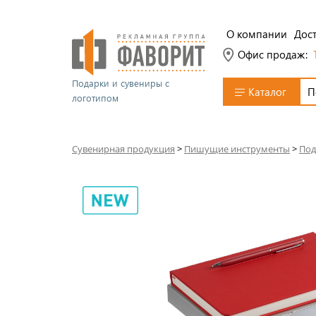
О компании
Дост
Офис продаж:
Подарки и сувениры с
Каталог
логотипом
Сувенирная продукция
>
Пишущие инструменты
>
Под