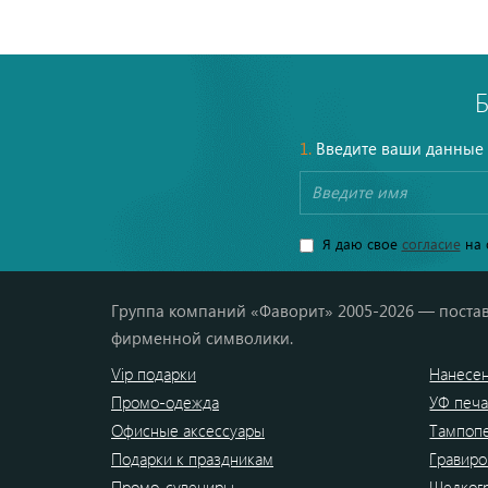
1.
Введите ваши данные
Я даю свое
согласие
на 
Группа компаний «Фаворит» 2005-2026 — постав
фирменной символики.
Vip подарки
Нанесен
Промо-одежда
УФ печа
Офисные аксессуары
Тампоп
Подарки к праздникам
Гравиро
Промо-сувениры
Шелког