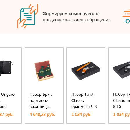
Формируем коммерческое
предложение в день обращения
 Ungaro:
Набор Бриг:
Набор Twist
Набор Tw
-
портмоне,
Classic,
Classic, 
оне,
визитница,
оранжевый, 8
8 Гб
ручка
Гб
87 руб.
4 648,23 руб.
1 034 руб.
1 034 ру
овая
шариковая
Бриг