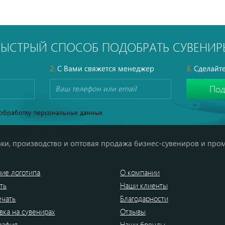
БЫСТРЫЙ СПОСОБ ПОДОБРАТЬ СУВЕНИР
2.
С Вами свяжется менеджер
3.
Сделайте
обработку персональных данных
ки, производство и оптовая продажа бизнес-сувениров и про
ие логотипа
О компании
ть
Наши клиенты
ечать
Благодарности
вка на сувенирах
Отзывы
рафия
Наши бренды