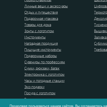
Личные вещи и аксессуары
Цифрова
Отдых и путешествия
Термот
Подарочная упаковка
Деколи
Товары для дома
Тиснен
Зонты с логотипом
Вышивк
Инструменты
Заливка
Наградная продукция
Сублим
Пишущие инструменты
Требова
Подарочные наборы
Сувениры по профессиям
Сумки, рюкзаки, багаж
Электроника с логотипом
Часы и погодные станции
Эко-подарки
Посуда с логотипом
Распродажа
Продолжая пользоваться нашим сайтом, Вы
соглашаетесь
на