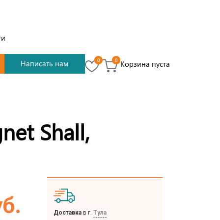
ти
0
0
Написать нам
Корзина пуста
et Shall,
уб.
Доставка
в г.
Тула