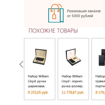
Реализация заказов
от 5000 рублей
ПОХОЖИЕ ТОВАРЫ
Набор William
Набор William
Набор
Lloyd: ручка
Lloyd : лорнет,
трэвел
шариковая,
ручка-роллер,
портм
трэвел-
трэвел-
ручка
8 255,05 руб.
11 778,87 руб.
8 179,
портмоне
портмоне на
шарик
молнии