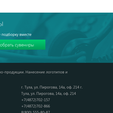
Ы
 подборку вместе
мо-продукции. Нанесение логотипов и
г. Тула, ул. Пирогова, 14а, оф. 214 г.
Тула, ул. Пирогова, 14а, оф. 214
+7(4872)702-157
+7(4872)702-866
8(800) 555-80-87