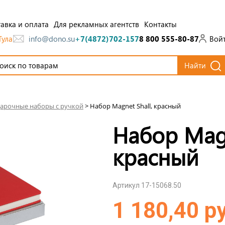
авка и оплата
Для рекламных агентств
Контакты
Тула
Вой
info@dono.su
+7(4872)702-157
8 800 555-80-87
Найти
арочные наборы с ручкой
>
Набор Magnet Shall, красный
Набор Magn
красный
Артикул 17-15068.50
1 180,40 р