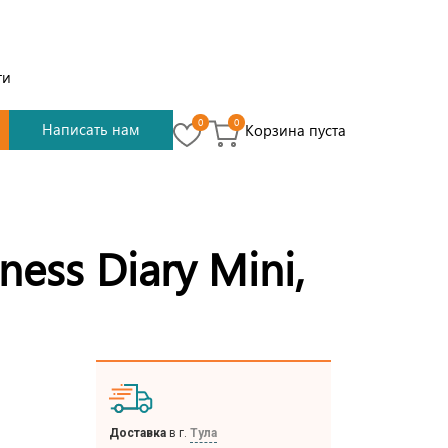
ти
0
0
Написать нам
Корзина пуста
ess Diary Mini,
Доставка
в г.
Тула