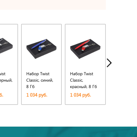
ist
Набор Twist
Набор Twist
Набор Twis
черный,
Classic, синий,
Classic,
Classic,
8 Гб
красный, 8 Гб
оранжевый,
Гб
б.
1 034 руб.
1 034 руб.
1 084 руб.