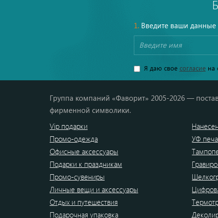
1.
Введите ваши данные
Я даю свое
согласие
на 
Группа компаний «Фаворит» 2005-2026 — постав
фирменной символики.
Vip подарки
Нанесен
Промо-одежда
УФ печа
Офисные аксессуары
Тампоп
Подарки к праздникам
Гравиро
Промо-сувениры
Шелког
Личные вещи и аксессуары
Цифрова
Отдых и путешествия
Термот
Подарочная упаковка
Деколи