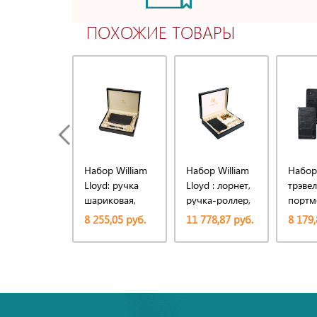
ПОХОЖИЕ ТОВАРЫ
Набор William
Набор William
Набор
Lloyd: ручка
Lloyd : лорнет,
трэвел
шариковая,
ручка-роллер,
портм
трэвел-
трэвел-
ручка
8 255,05 руб.
11 778,87 руб.
8 179,
портмоне
портмоне на
шарик
молнии