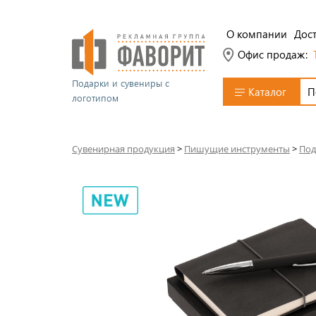
О компании
Дост
Офис продаж:
Подарки и сувениры с
Каталог
логотипом
Сувенирная продукция
>
Пишущие инструменты
>
Под