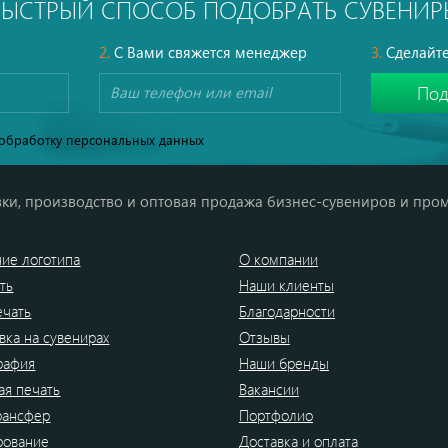
БЫСТРЫЙ СПОСОБ ПОДОБРАТЬ СУВЕНИР
2.
С Вами свяжется менеджер
3.
Сделайте
обработку персональных данных
ки, производство и оптовая продажа бизнес-сувениров и про
ие логотипа
О компании
ть
Наши клиенты
ечать
Благодарности
вка на сувенирах
Отзывы
рафия
Наши бренды
я печать
Вакансии
рансфер
Портфолио
рование
Доставка и оплата