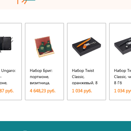
 Ungaro:
Набор Бриг:
Набор Twist
Набор Tw
-
портмоне,
Classic,
Classic, 
оне,
визитница,
оранжевый, 8
8 Гб
ручка
Гб
87 руб.
4 648,23 руб.
1 034 руб.
1 034 ру
овая
шариковая
Бриг