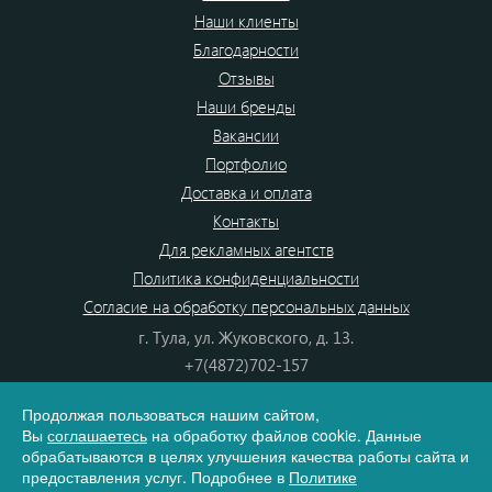
Наши клиенты
Благодарности
Отзывы
Наши бренды
Вакансии
Портфолио
Доставка и оплата
Контакты
Для рекламных агентств
Политика конфиденциальности
Согласие на обработку персональных данных
г. Тула, ул. Жуковского, д. 13.
+7(4872)702-157
+7(4872)702-866
Продолжая пользоваться нашим сайтом,
8(800) 555-80-87
Вы
соглашаетесь
на обработку файлов cookie. Данные
e-mail:
info@dono.su
обрабатываются в целях улучшения качества работы сайта и
предоставления услуг. Подробнее в
Политике