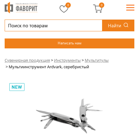
0
0
Найти
Написать нам
Сувенирная продукция
>
Инструменты
>
Мультитулы
>
Мультиинструмент Ardvark, серебристый