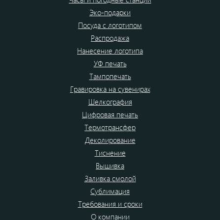
Эко-подарки
Посуда с логотипом
Распродажа
Нанесение логотипа
УФ печать
Тампопечать
Гравировка на сувенирах
Шелкография
Цифровая печать
Термотрансфер
Деколирование
Тиснение
Вышивка
Заливка смолой
Сублимация
Требования и сроки
О компании