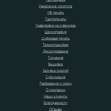
Нанесение логотипа
УФ печать
Тампопечать
Гравировка на сувенирах
Шелкография
Цифровая печать
Термотрансфер
Деколирование
Тиснение
Вышивка
Заливка смолой
Сублимация
Требования и сроки
О компании
Наши клиенты
Благодарности
Отзывы