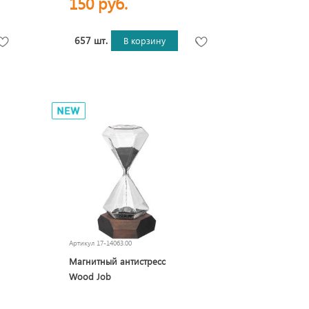
150 руб.
657 шт.
В корзину
Артикул
17-14063.00
Магнитный антистресс
Wood Job