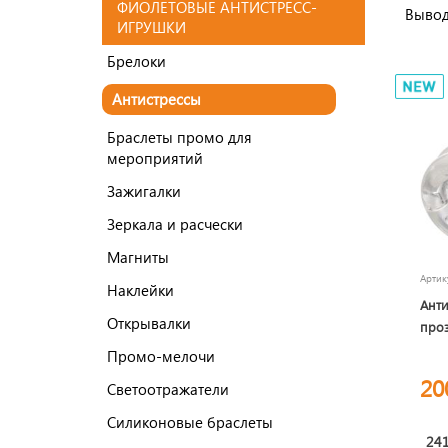
ФИОЛЕТОВЫЕ АНТИСТРЕСС-
Вывод
ИГРУШКИ
Брелоки
Антистрессы
Браслеты промо для
мероприятий
Зажигалки
Зеркала и расчески
Магниты
Арти
Наклейки
Анти
Открывалки
про
Промо-мелочи
20
Светоотражатели
Силиконовые браслеты
241