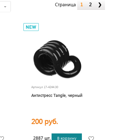
Страница
1
2
❯
е
Артикул
17-4244.30
Антистресс Tangle, черный
200 руб.
2887 шт.
В корзину