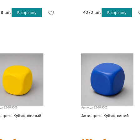
8 шт.
4272 шт.
В корзину
В корзину
кул
12-549003
Артикул
12-549002
стресс Кубик, желтый
Антистресс Кубик, синий