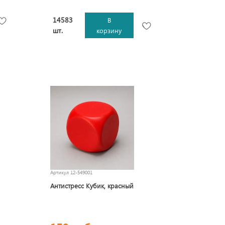
14583
В
шт.
корзину
Артикул
12-549001
Антистресс Кубик, красный