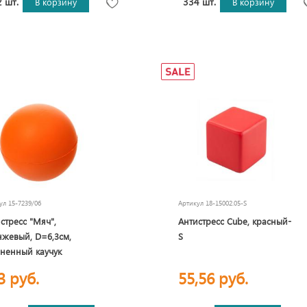
 шт.
334 шт.
В корзину
В корзину
кул
15-7239/06
Артикул
18-15002.05-S
стресс "Мяч",
Антистресс Сube, красный-
жевый, D=6,3см,
S
ненный каучук
3 руб.
55,56 руб.