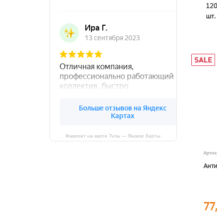
12
шт.
Фаворит на карте Тулы — Яндекс Карты
Арти
Анти
77