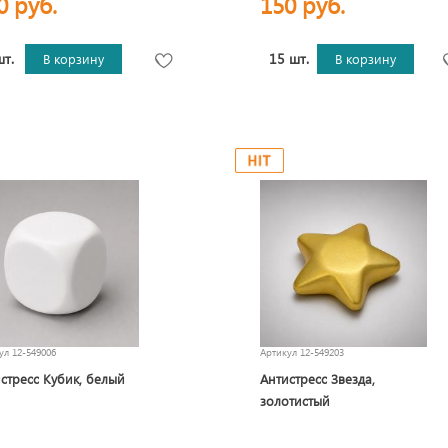
0 руб.
150 руб.
шт.
15 шт.
В корзину
В корзину
кул
12-549006
Артикул
12-549203
стресс Кубик, белый
Антистресс Звезда,
золотистый