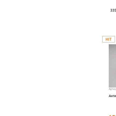
335
Арти
Анти