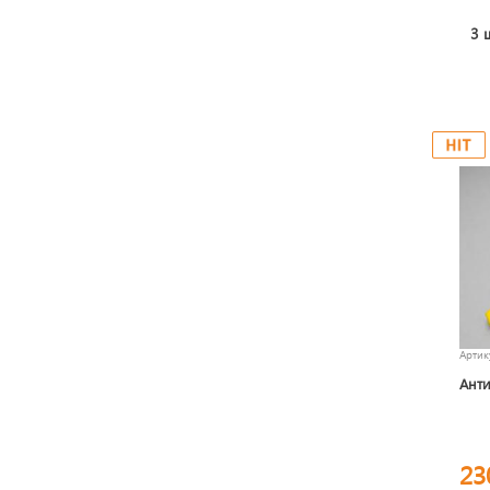
3 
Арти
Анти
23