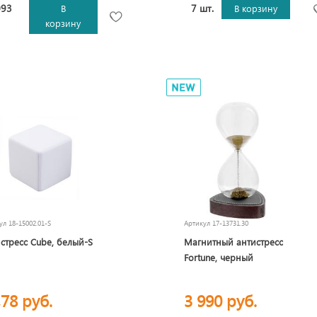
093
7 шт.
В
В корзину
корзину
кул
18-15002.01-S
Артикул
17-13731.30
стресс Сube, белый-S
Магнитный антистресс
Fortune, черный
,78 руб.
3 990 руб.