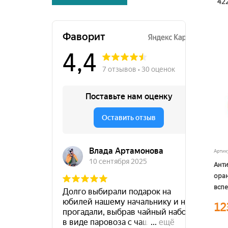
422
Арти
Анти
оран
вспе
12