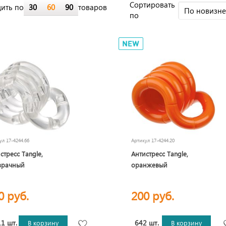
Cортировать
ить по
30
60
90
товаров
По новизн
по
кул
17-4244.66
Артикул
17-4244.20
стресс Tangle,
Антистресс Tangle,
зрачный
оранжевый
0 руб.
200 руб.
1 шт.
642 шт.
В корзину
В корзину