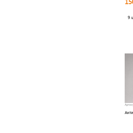
15
9 
Арти
Анти