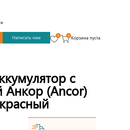
ти
0
0
Написать нам
Корзина пуста
ккумулятор с
 Анкор (Ancor)
 красный