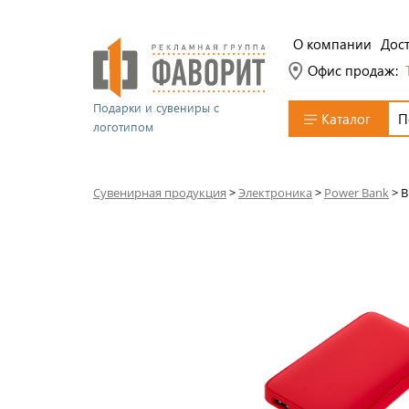
О компании
Дост
Офис продаж:
Подарки и сувениры с
Каталог
логотипом
Сувенирная продукция
>
Электроника
>
Power Bank
>
В