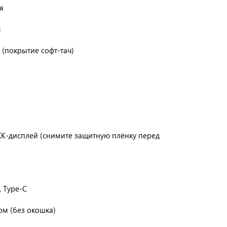
я
ч
 (покрытие софт-тач)
К-дисплей (снимите защитную плёнку перед
, Type-C
ом (без окошка)