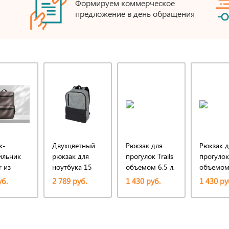
Формируем коммерческое
предложение в день обращения
к-
Двухцветный
Рюкзак для
Рюкзак д
ильник
рюкзак для
прогулок Trails
прогулок 
r из
ноутбука 15
объемом 6,5 л,
объемом 
аботанного
Reclaim
изготовленный
изготов
уб.
2 789 руб.
1 430 руб.
1 430 ру
ка,
объемом 14 л,
из
из
изготовленный
переработанного
перераб
из
ПЭТ по
ПЭТ по
переработанных
стандарту GRS,
стандарт