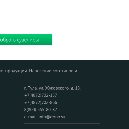
темно-синий
зеленый
серый
Ы
 подборку вместе
мо-продукции. Нанесение логотипов и
г. Тула, ул. Жуковского, д. 13.
+7(4872)702-157
+7(4872)702-866
8(800) 555-80-87
e-mail:
info@dono.su