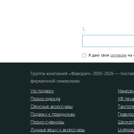
1.
Введите ваши данные
Я даю свое
согласие
на 
Группа компаний «Фаворит» 2005-2026 — постав
фирменной символики.
Vip подарки
Нанесен
Промо-одежда
УФ печа
Офисные аксессуары
Тампоп
Подарки к праздникам
Гравиро
Промо-сувениры
Шелког
Личные вещи и аксессуары
Цифрова