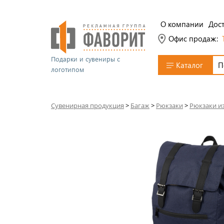
О компании
Дост
Офис продаж:
Подарки и сувениры с
Каталог
логотипом
Сувенирная продукция
>
Багаж
>
Рюкзаки
>
Рюкзаки и