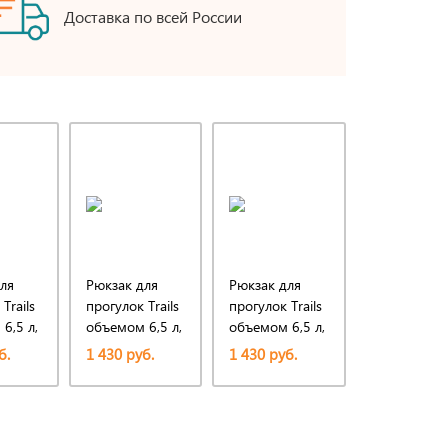
Доставка по всей России
ля
Рюкзак для
Рюкзак для
Рюкзак для
Trails
прогулок Trails
прогулок Trails
прогулок Tra
6,5 л,
объемом 6,5 л,
объемом 6,5 л,
объемом 6,
ленный
изготовленный
изготовленный
изготовлен
б.
1 430 руб.
1 430 руб.
1 430 руб.
из
из
из
отанного
переработанного
переработанного
переработа
ПЭТ по
ПЭТ по
ПЭТ по
у GRS,
стандарту GRS,
стандарту GRS,
стандарту G