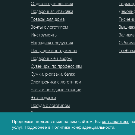
Отдых и путешествия
Термот
Подарочная упаковка
Деколи
Товары для дома
Тиснен
Зонты с логотипом
Вышивк
Инструменты
Заливка
Наградная продукция
Сублим
Пишущие инструменты
Требова
Подарочные наборы
Сувениры по профессиям
Сумки, рюкзаки, багаж
Электроника с логотипом
Часы и погодные станции
Эко-подарки
Посуда с логотипом
Распродажа
Продолжая пользоваться нашим сайтом, Вы
соглашаетесь
на
услуг. Подробнее в
Политике конфиденциальности
.