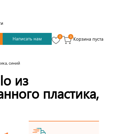
ти
0
0
Написать нам
Корзина пуста
ика, синий
lo из
нного пластика,