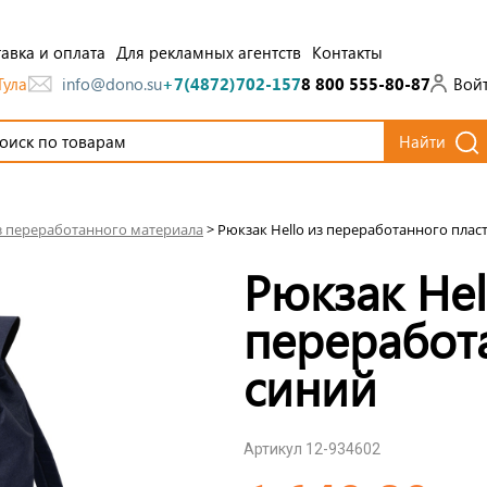
авка и оплата
Для рекламных агентств
Контакты
Тула
Вой
info@dono.su
+7(4872)702-157
8 800 555-80-87
Найти
з переработанного материала
>
Рюкзак Hello из переработанного пласт
Рюкзак Hel
переработа
синий
Артикул 12-934602