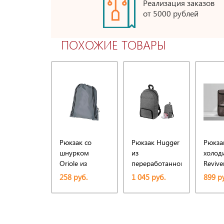
Реализация заказов
от 5000 рублей
ПОХОЖИЕ ТОВАРЫ
Рюкзак со
Рюкзак Hugger
Рюкза
шнурком
из
холод
Oriole из
переработанного
Revive
переработанного
пластика с
перер
258 руб.
1 045 руб.
899 р
ПЭТ, серый
отделением-
пласти
холодильником
серый