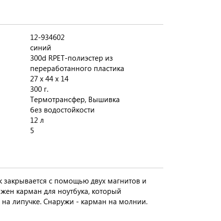
12-934602
синий
300d RPET-полиэстер из
переработанного пластика
27 x 44 x 14
300 г.
Термотрансфер, Вышивка
без водостойкости
12 л
5
к закрывается с помощью двух магнитов и
жен карман для ноутбука, который
 на липучке. Снаружи - карман на молнии.