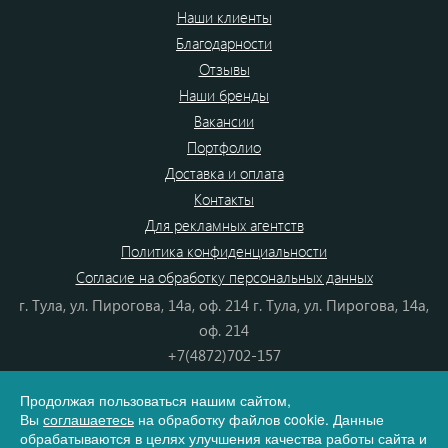
Наши клиенты
Благодарности
Отзывы
Наши бренды
Вакансии
Портфолио
Доставка и оплата
Контакты
Для рекламных агентств
Политика конфиденциальности
Согласие на обработку персональных данных
г. Тула, ул. Пирогова, 14а, оф. 214 г. Тула, ул. Пирогова, 14а,
оф. 214
+7(4872)702-157
+7(4872)702-866
Продолжая пользоваться нашим сайтом,
8(800) 555-80-87
Вы
соглашаетесь
на обработку файлов cookie. Данные
e-mail:
info@dono.su
обрабатываются в целях улучшения качества работы сайта и