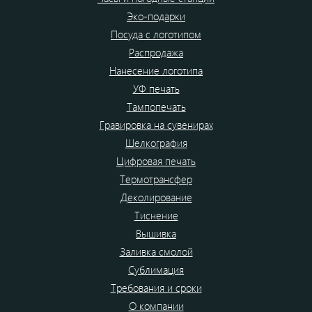
Эко-подарки
Посуда с логотипом
Распродажа
Нанесение логотипа
УФ печать
Тампопечать
Гравировка на сувенирах
Шелкография
Цифровая печать
Термотрансфер
Деколирование
Тиснение
Вышивка
Заливка смолой
Сублимация
Требования и сроки
О компании