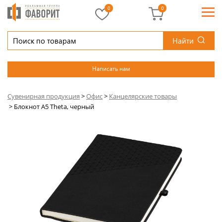
0
0
Найти
Написать нам
Сувенирная продукция
>
Офис
>
Канцелярские товары
>
Блокнот А5 Theta, черный