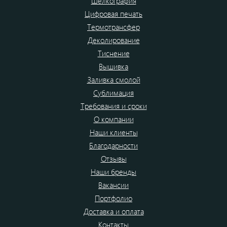
Шелкография
Цифровая печать
Термотрансфер
Деколирование
Тиснение
Вышивка
Заливка смолой
Сублимация
Требования и сроки
О компании
Наши клиенты
Благодарности
Отзывы
Наши бренды
Вакансии
Портфолио
Доставка и оплата
Контакты