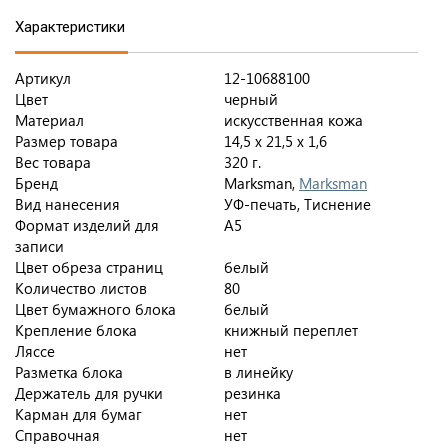
Характеристики
Артикул
12-10688100
Цвет
черный
Материал
искусственная кожа
Размер товара
14,5 х 21,5 х 1,6
Вес товара
320 г.
Бренд
Marksman,
Marksman
Вид нанесения
УФ-печать, Тиснение
Формат изделий для
A5
записи
Цвет обреза страниц
белый
Количество листов
80
Цвет бумажного блока
белый
Крепление блока
книжный переплет
Ляссе
нет
Разметка блока
в линейку
Держатель для ручки
резинка
Карман для бумаг
нет
Справочная
нет