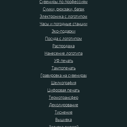
Сувениры по профессиям
Сумки, рюкзаки, багаж
Электроника с логотипом
Часы и погодные станции
Эко-подарки
Посуда с логотипом
Распродажа
Нанесение логотипа
УФ печать
Тампопечать
Гравировка на сувенирах
Шелкография
Цифровая печать
Термотрансфер
Деколирование
Тиснение
Вышивка
Заливка смолой