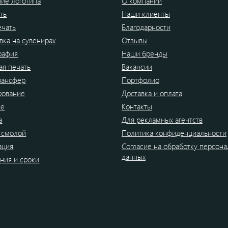
ие логотипа
О компании
ть
Наши клиенты
ечать
Благодарности
вка на сувенирах
Отзывы
рафия
Наши бренды
я печать
Вакансии
рансфер
Портфолио
рование
Доставка и оплата
ие
Контакты
а
Для рекламных агентств
 смолой
Политика конфиденциальности
ация
Согласие на обработку персон
данных
ния и сроки