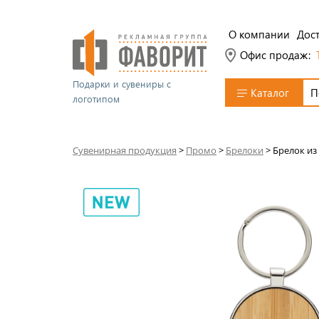
О компании
Дост
Офис продаж:
Подарки и сувениры с
Каталог
логотипом
Сувенирная продукция
>
Промо
>
Брелоки
>
Брелок из