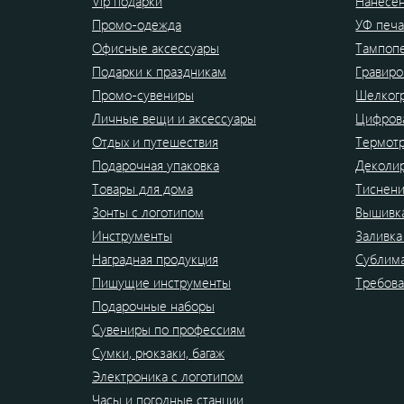
Vip подарки
Нанесен
Промо-одежда
УФ печа
Офисные аксессуары
Тампоп
Подарки к праздникам
Гравиро
Промо-сувениры
Шелког
Личные вещи и аксессуары
Цифрова
Отдых и путешествия
Термот
Подарочная упаковка
Деколи
Товары для дома
Тиснен
Зонты с логотипом
Вышивк
Инструменты
Заливка
Наградная продукция
Сублим
Пишущие инструменты
Требова
Подарочные наборы
Сувениры по профессиям
Сумки, рюкзаки, багаж
Электроника с логотипом
Часы и погодные станции