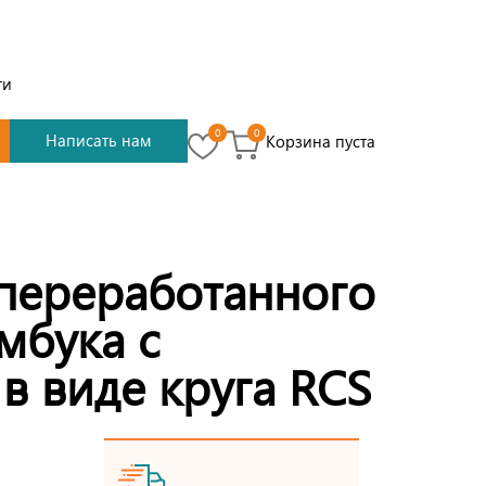
ти
0
0
Написать нам
Корзина пуста
 переработанного
мбука с
в виде круга RCS