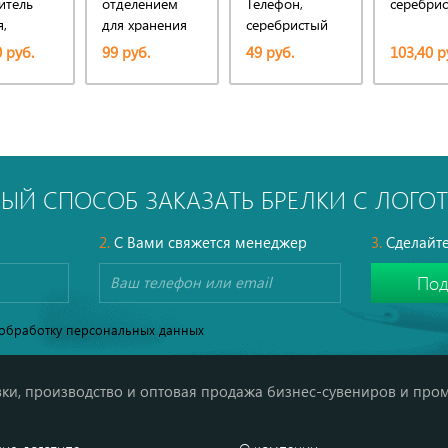
итель
отделением
Телефон,
серебри
,
для хранения
серебристый
ачный
SIM-карт,
 руб.
99 руб.
49 руб.
103,40 р
серебристый
ЫЙ СПОСОБ ЗАКАЗАТЬ БРЕЛКИ С ЛОГ
2.
С Вами свяжется менеджер
3.
Сделайте
обработку персональных данных
ки, производство и оптовая продажа бизнес-сувениров и про