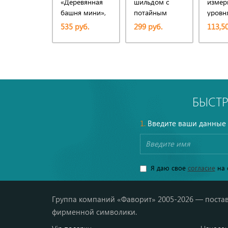
«Деревянная
шильдом с
измер
башня мини»,
потайным
уровня
неокрашенная
отделением
прозр
535 руб.
299 руб.
113,50
для витаминов,
серебристый
БЫСТР
1.
Введите ваши данные
Я даю свое
согласие
на 
Группа компаний «Фаворит» 2005-2026 — постав
фирменной символики.