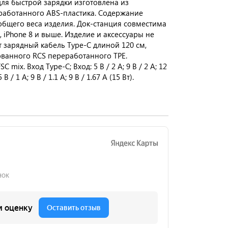
ля быстрой зарядки изготовлена из
работанного ABS-пластика. Содержание
общего веса изделия. Док-станция совместима
 iPhone 8 и выше. Изделие и аксессуары не
т зарядный кабель Type-C длиной 120 см,
ванного RCS переработанного TPE.
 mix. Вход Type-C; Вход: 5 В / 2 А; 9 В / 2 А; 12
 / 1 А; 9 В / 1.1 А; 9 В / 1.67 А (15 Вт).