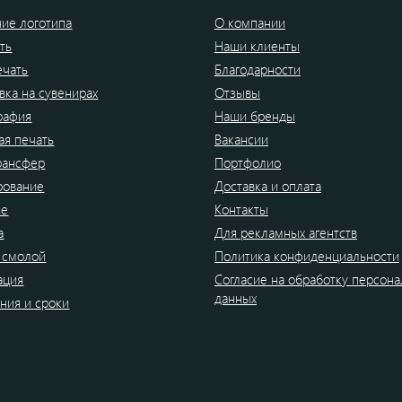
ие логотипа
О компании
ть
Наши клиенты
ечать
Благодарности
вка на сувенирах
Отзывы
рафия
Наши бренды
я печать
Вакансии
рансфер
Портфолио
рование
Доставка и оплата
ие
Контакты
а
Для рекламных агентств
 смолой
Политика конфиденциальности
ация
Согласие на обработку персон
данных
ния и сроки