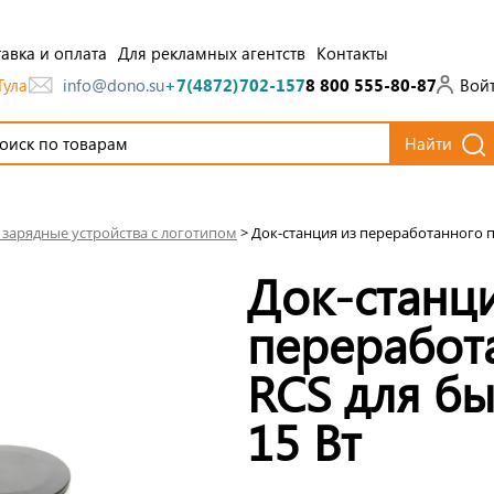
авка и оплата
Для рекламных агентств
Контакты
Тула
Вой
info@dono.su
+7(4872)702-157
8 800 555-80-87
Найти
зарядные устройства с логотипом
>
Док-станция из переработанного пл
Док-станц
переработ
RCS для бы
15 Вт