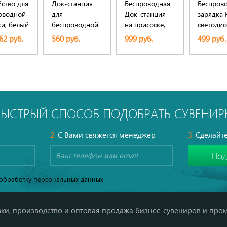
йство для
Док-станция
Беспроводная
Беспров
оводной
для
Док-станция
зарядка 
ки, белый
беспроводной
на присоске,
светоди
зарядки Round
5W
подсветк
62 руб.
560 руб.
999 руб.
499 руб.
белый
БЫСТРЫЙ СПОСОБ ПОДОБРАТЬ СУВЕНИР
2.
С Вами свяжется менеджер
3.
Сделайте
обработку персональных данных
ки, производство и оптовая продажа бизнес-сувениров и про