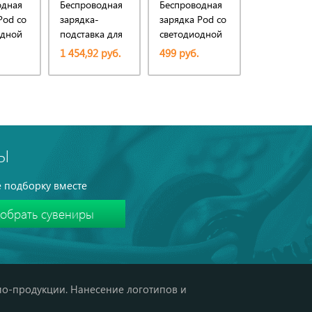
одная
Беспроводная
Беспроводная
Док-станци
Pod со
зарядка-
зарядка Pod со
для
одной
подставка для
светодиодной
беспровод
ой,
смартфона
подсветкой,
зарядки Enc
1 454,92 руб.
499 руб.
2 198 руб.
Catena, черный
черный
10W
Ы
 подборку вместе
мо-продукции. Нанесение логотипов и