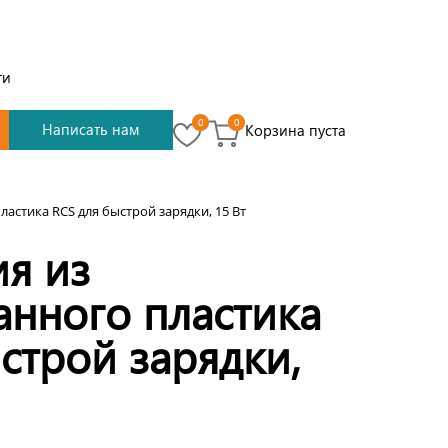
ти
0
0
Написать нам
Корзина пуста
астика RCS для быстрой зарядки, 15 Вт
ия из
анного пластика
строй зарядки,