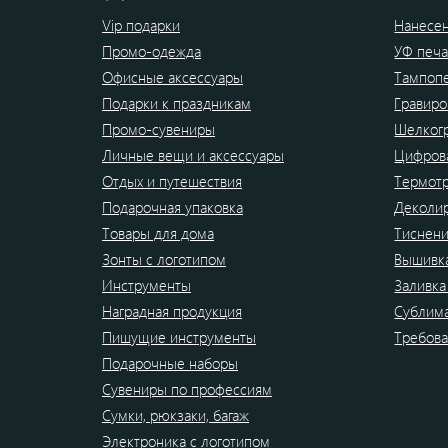
Vip подарки
Нанесен
Промо-одежда
УФ печа
Офисные аксессуары
Тампоп
Подарки к праздникам
Гравиро
Промо-сувениры
Шелког
Личные вещи и аксессуары
Цифрова
Отдых и путешествия
Термот
Подарочная упаковка
Деколи
Товары для дома
Тиснен
Зонты с логотипом
Вышивк
Инструменты
Заливка
Наградная продукция
Сублим
Пишущие инструменты
Требова
Подарочные наборы
Сувениры по профессиям
Сумки, рюкзаки, багаж
Электроника с логотипом