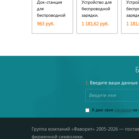
Док-станция
Устройство для
Устро
для
беспроводной
беспр
беспроводной
зарядки,
заряд
зарядки, 5 Вт
белый/синий
963 руб.
1 181,62 руб.
1 181,
1.
Введите ваши данные
Я даю свое
согласие
на 
Группа компаний «Фаворит» 2005-2026 — постав
фирменной символики.